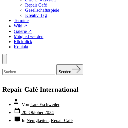
Repair Café
Gesellschaftsspiele
Kreativ-Tag
Termine
Wiki ↗
Galerie ↗
Mitglied werden
Rückblick
Kontakt
Menü
Suchen
nach:
Senden
Repair Café International
Beitragsautor
Von
Lars Eschweiler
Veröffentlichungsdatum
20. Oktober 2024
Kategorien
In
Neuigkeiten
,
Repair Café